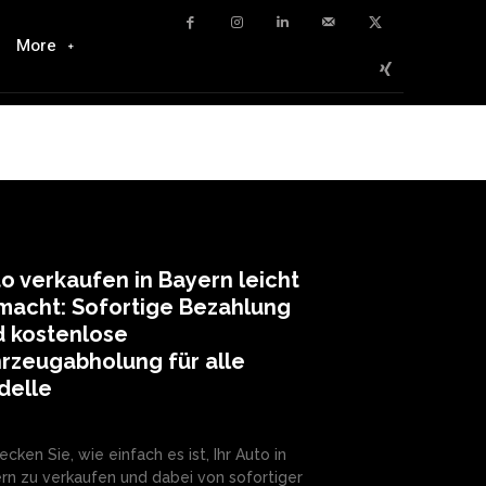
More
o verkaufen in Bayern leicht
macht: Sofortige Bezahlung
d kostenlose
rzeugabholung für alle
delle
ecken Sie, wie einfach es ist, Ihr Auto in
rn zu verkaufen und dabei von sofortiger