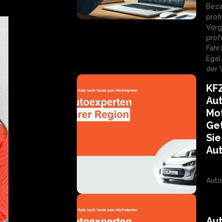
Beza
profi
Vorg
prof
Fahr
Egal
der 
KFZ
Aut
Mo
Get
Si
Aut
Auto
Aut