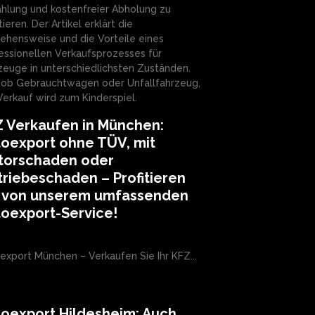
hlung und kostenfreier Abholung zu
tieren. Der Artikel erklärt die
ehensweise und die Vorteile eines
essionellen Verkaufsprozesses für
zeuge in unterschiedlichsten Zuständen.
 ob Gebrauchtwagen oder Unfallfahrzeug,
Verkauf wird zum Kinderspiel.
 Verkaufen in München:
oexport ohne TÜV, mit
torschaden oder
riebeschaden – Profitieren
e von unserem umfassenden
oexport-Service!
export München – Verkaufen Sie Ihr KFZ...
oexport Hildesheim: Auch