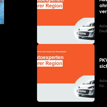
oh
ve
Auto
Deut
PKW
sic
Auto
für...