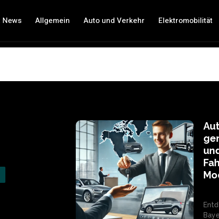
t News
Allgemein
Auto und Verkehr
Elektromobilität
Aut
ge
un
Fah
Mo
Entd
Baye