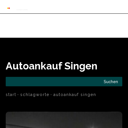
Automarkt News
Allgemein
Auto und 
Autoankauf Singen
Suchen
start
schlagworte
autoankauf singen