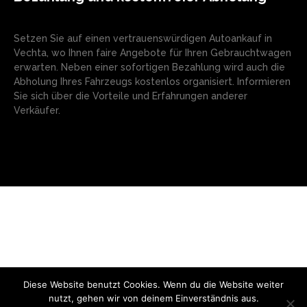
Setzen Sie auf einen vertrauenswürdigen Autoankauf in
Vechta, wo Ihnen faire Angebote für Ihren Gebrauchtwagen
erwarten. Neben einer sofortigen Bezahlung wird auch die
Abholung Ihres Fahrzeugs kostenlos organisiert. Informieren
Sie sich über die Vorteile und Erfahrungen anderer
Verkäufer.
Diese Website benutzt Cookies. Wenn du die Website weiter
© Copyright - 2024 AutoMarktNews.de
nutzt, gehen wir von deinem Einverständnis aus.