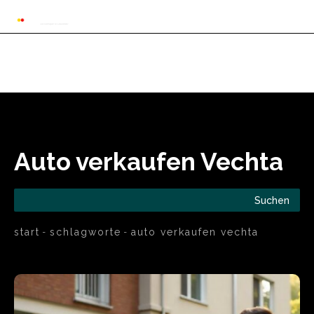
Automarkt News
Allgemein
Auto und 
Auto verkaufen Vechta
Suchen
start
schlagworte
auto verkaufen vechta