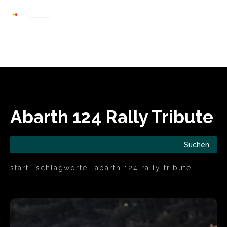
Automarkt News
Allgemein
Auto und 
Abarth 124 Rally Tribute
Suchen
start
schlagworte
abarth 124 rally tribute