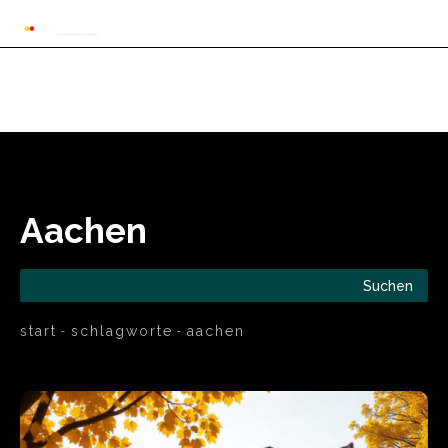
Automarkt News
Allgemein
Auto und 
Aachen
Suchen
start
schlagworte
aachen