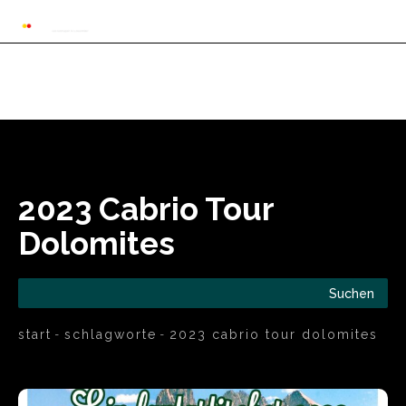
Automarkt News
Allgemein
Auto und 
2023 Cabrio Tour
Dolomites
Suchen
start
schlagworte
2023 cabrio tour dolomites