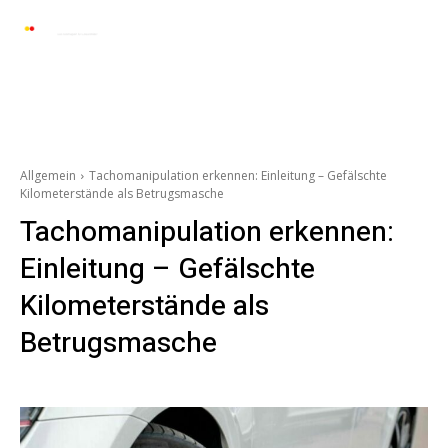
Automarkt News
Allgemein
Auto und 
Allgemein
Tachomanipulation erkennen: Einleitung – Gefälschte
Kilometerstände als Betrugsmasche
Tachomanipulation erkennen:
Einleitung – Gefälschte
Kilometerstände als
Betrugsmasche