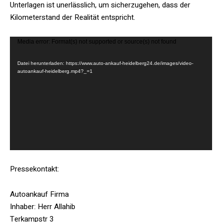
Unterlagen ist unerlässlich, um sicherzugehen, dass der
Kilometerstand der Realität entspricht.
V
Media error: Format(s) not supported or source(s) not found
i
Datei herunterladen: https://www.auto-ankauf-heidelberg24.de/images/video-
d
autoankauf-heidelberg.mp4?_=1
e
o
-
P
l
a
y
e
Pressekontakt:
r
Autoankauf Firma
Inhaber: Herr Allahib
Terkampstr 3