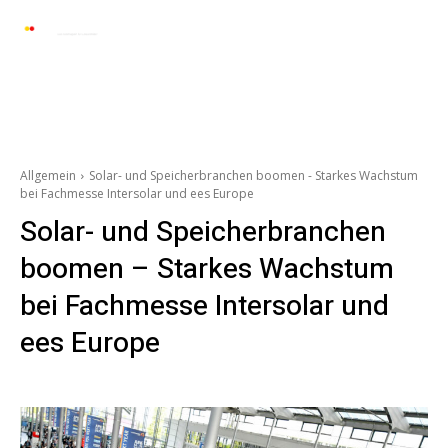
Automarkt News
Allgemein
Auto und 
Allgemein
Solar- und Speicherbranchen boomen - Starkes Wachstum
bei Fachmesse Intersolar und ees Europe
Solar- und Speicherbranchen
boomen – Starkes Wachstum
bei Fachmesse Intersolar und
ees Europe