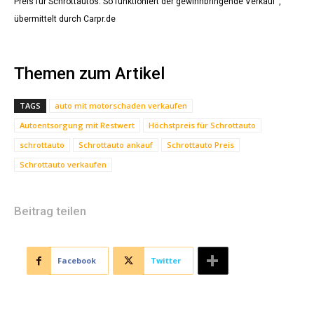
Preis für Schrottautos: So funktioniert der gewinnbringende Verkauf“,
übermittelt durch Carpr.de
Themen zum Artikel
TAGS
auto mit motorschaden verkaufen
Autoentsorgung mit Restwert
Höchstpreis für Schrottauto
schrottauto
Schrottauto ankauf
Schrottauto Preis
Schrottauto verkaufen
Beitrag teilen
Facebook
Twitter