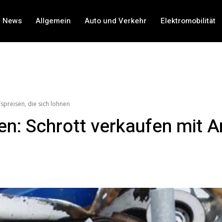
t News
Allgemein
Auto und Verkehr
Elektromobilität
spreisen, die sich lohnen
n: Schrott verkaufen mit A