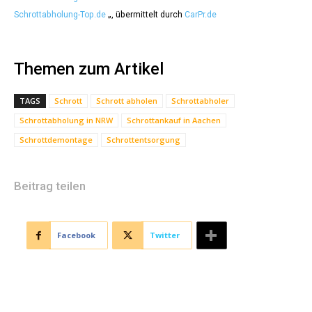
Schrottabholung-Top.de
„, übermittelt durch
CarPr.de
Themen zum Artikel
TAGS
Schrott
Schrott abholen
Schrottabholer
Schrottabholung in NRW
Schrottankauf in Aachen
Schrottdemontage
Schrottentsorgung
Beitrag teilen
Facebook
Twitter