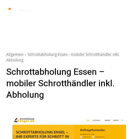
Automarkt News
Allgemein
Auto und 
Allgemein
Schrottabholung Essen - mobiler Schrotthändler inkl.
Abholung
Schrottabholung Essen –
mobiler Schrotthändler inkl.
Abholung