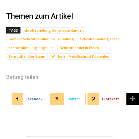
Themen zum Artikel
TAGS
chrottabholung für private Kunden
mobiler Schrotthändler inkl. Abholung
Schrottabholung Essen
schrottabholung-engel.de
Schrotthandel in Essen
Schrotthändler Essen
Wir holen Metallschrott Kostenlos
Beitrag teilen
Facebook
Twitter
Pinterest