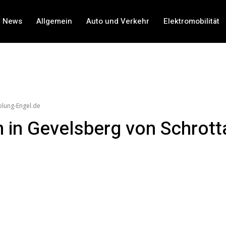
t News
Allgemein
Auto und Verkehr
Elektromobilität
olung-Engel.de
n in Gevelsberg von Schrot