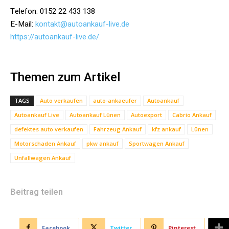
Telefon: 0152 22 433 138
E-Mail:
kontakt@autoankauf-live.de
https://autoankauf-live.de/
Themen zum Artikel
TAGS
Auto verkaufen
auto-ankaeufer
Autoankauf
Autoankauf Live
Autoankauf Lünen
Autoexport
Cabrio Ankauf
defektes auto verkaufen
Fahrzeug Ankauf
kfz ankauf
Lünen
Motorschaden Ankauf
pkw ankauf
Sportwagen Ankauf
Unfallwagen Ankauf
Beitrag teilen
Facebook
Twitter
Pinterest