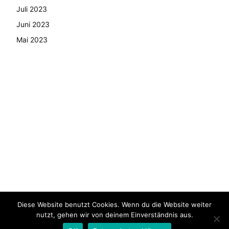
Juli 2023
Juni 2023
Mai 2023
Diese Website benutzt Cookies. Wenn du die Website weiter
© Copyright - 2024 AutoMarktNews.de
nutzt, gehen wir von deinem Einverständnis aus.
AGB
Datenschutzerklärung
FAQ
Kontakt
Impressum