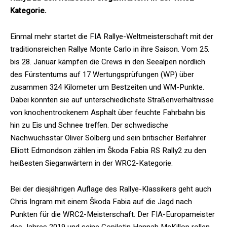
Kategorie.
Einmal mehr startet die FIA Rallye-Weltmeisterschaft mit der
traditionsreichen Rallye Monte Carlo in ihre Saison. Vom 25.
bis 28. Januar kämpfen die Crews in den Seealpen nördlich
des Fürstentums auf 17 Wertungsprüfungen (WP) über
zusammen 324 Kilometer um Bestzeiten und WM-Punkte.
Dabei könnten sie auf unterschiedlichste Straßenverhältnisse
von knochentrockenem Asphalt über feuchte Fahrbahn bis
hin zu Eis und Schnee treffen. Der schwedische
Nachwuchsstar Oliver Solberg und sein britischer Beifahrer
Elliott Edmondson zählen im Škoda Fabia RS Rally2 zu den
heißesten Sieganwärtern in der WRC2-Kategorie.
Bei der diesjährigen Auflage des Rallye-Klassikers geht auch
Chris Ingram mit einem Škoda Fabia auf die Jagd nach
Punkten für die WRC2-Meisterschaft. Der FIA-Europameister
des Jahres 2019 und seine Copilotin Hannah McKillop rollen