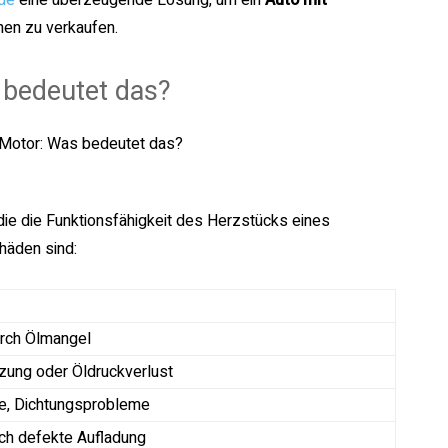
.de
eine überzeugende Lösung, um ein
Auto mit
nen zu verkaufen.
 bedeutet das?
ie die Funktionsfähigkeit des Herzstücks eines
häden sind:
rch Ölmangel
zung oder Öldruckverlust
se, Dichtungsprobleme
rch defekte Aufladung