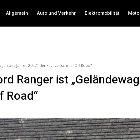
Allgemein
Auto und Verkehr
Elektromobilität
Moto
gen des Jahres 2022" der Fachzeitschrift "Off Road"
ord Ranger ist „Geländewa
ff Road“