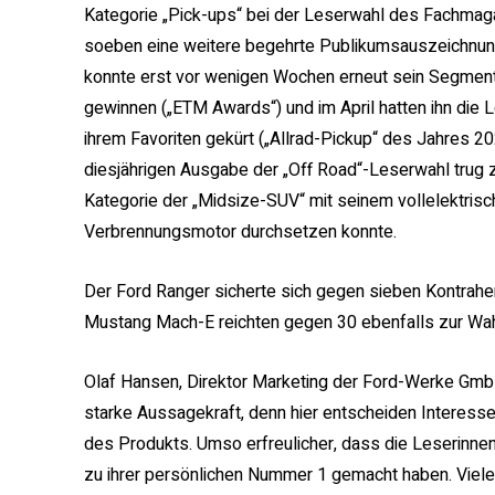
Kategorie „Pick-ups“ bei der Leserwahl des Fachmagaz
soeben eine weitere begehrte Publikumsauszeichnung.
konnte erst vor wenigen Wochen erneut sein Segmen
gewinnen („ETM Awards“) und im April hatten ihn die L
ihrem Favoriten gekürt („Allrad-Pickup“ des Jahres 2
diesjährigen Ausgabe der „Off Road“-Leserwahl trug 
Kategorie der „Midsize-SUV“ mit seinem vollelektris
Verbrennungsmotor durchsetzen konnte.
Der Ford Ranger sicherte sich gegen sieben Kontrah
Mustang Mach-E reichten gegen 30 ebenfalls zur Wah
Olaf Hansen, Direktor Marketing der Ford-Werke Gmb
starke Aussagekraft, denn hier entscheiden Interesse
des Produkts. Umso erfreulicher, dass die Leserinne
zu ihrer persönlichen Nummer 1 gemacht haben. Vielen