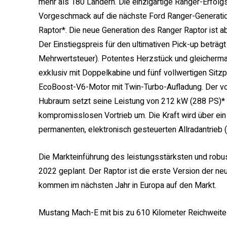
mehr als 180 Ländern. Die einzigartige Ranger-Erfolg
Vorgeschmack auf die nächste Ford Ranger-Generatio
Raptor*. Die neue Generation des Ranger Raptor ist ab
Der Einstiegspreis für den ultimativen Pick-up beträgt
Mehrwertsteuer). Potentes Herzstück und gleicherma
exklusiv mit Doppelkabine und fünf vollwertigen Sitzp
EcoBoost-V6-Motor mit Twin-Turbo-Aufladung. Der von
Hubraum setzt seine Leistung von 212 kW (288 PS)
kompromisslosen Vortrieb um. Die Kraft wird über e
permanenten, elektronisch gesteuerten Allradantrieb 
Die Markteinführung des leistungsstärksten und robu
2022 geplant. Der Raptor ist die erste Version der n
kommen im nächsten Jahr in Europa auf den Markt.
Mustang Mach-E mit bis zu 610 Kilometer Reichweite