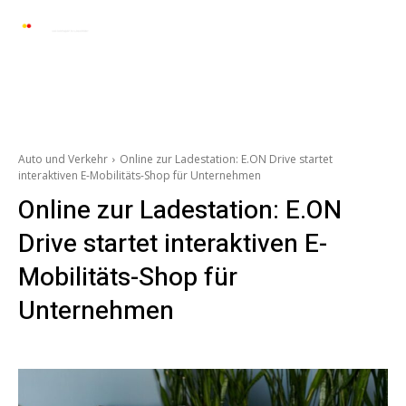
Automarkt News
Allgemein
Auto und 
Auto und Verkehr
Online zur Ladestation: E.ON Drive startet
interaktiven E-Mobilitäts-Shop für Unternehmen
Online zur Ladestation: E.ON
Drive startet interaktiven E-
Mobilitäts-Shop für
Unternehmen