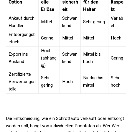
Option
elle
sicherh
für den
ltaspe
Erlöse
eit
Halter
kt
Ankauf durch
Schwan
Variab
Mittel
Sehr gering
Händler
kend
el
Entsorgungsb
Gering
Mittel
Mittel
Hoch
etrieb
Hoch
Export ins
Schwan
Mittel bis
(abhäng
Gering
Ausland
kend
hoch
ig)
Zertifizierte
Sehr
Niedrig bis
Sehr
Verwertungss
Hoch
gering
mittel
hoch
telle
Die Entscheidung, wie ein Schrottauto verkauft oder entsorgt
werden soll, hängt von individuellen Prioritäten ab. Wer Wert