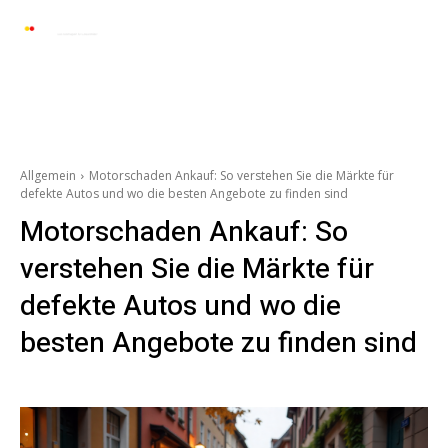
Automarkt News
Allgemein
Auto und 
Allgemein
Motorschaden Ankauf: So verstehen Sie die Märkte für
defekte Autos und wo die besten Angebote zu finden sind
Motorschaden Ankauf: So
verstehen Sie die Märkte für
defekte Autos und wo die
besten Angebote zu finden sind