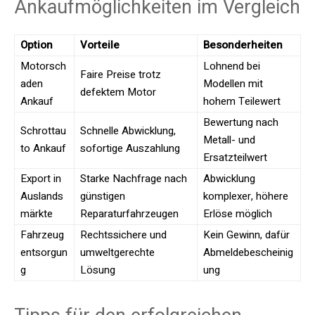
Ankaufmöglichkeiten im Vergleich
Option
Vorteile
Besonderheiten
Motorsch
Lohnend bei
Faire Preise trotz
aden
Modellen mit
defektem Motor
Ankauf
hohem Teilewert
Bewertung nach
Schrottau
Schnelle Abwicklung,
Metall- und
to Ankauf
sofortige Auszahlung
Ersatzteilwert
Export in
Starke Nachfrage nach
Abwicklung
Auslands
günstigen
komplexer, höhere
märkte
Reparaturfahrzeugen
Erlöse möglich
Fahrzeug
Rechtssichere und
Kein Gewinn, dafür
entsorgun
umweltgerechte
Abmeldebescheinig
g
Lösung
ung