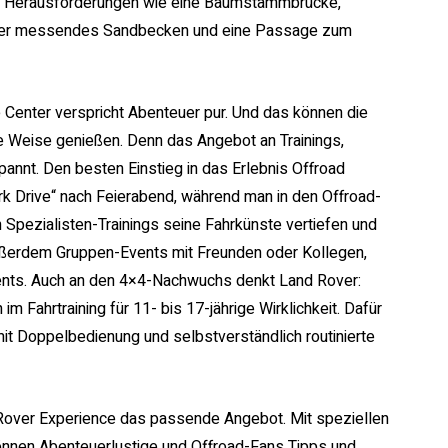
nd Herausforderungen wie eine Baumstammbrücke,
 Meter messendes Sandbecken und eine Passage zum
Center verspricht Abenteuer pur. Und das können die
ge Weise genießen. Denn das Angebot an Trainings,
pannt. Den besten Einstieg in das Erlebnis Offroad
ork Drive“ nach Feierabend, während man in den Offroad-
n Spezialisten-Trainings seine Fahrkünste vertiefen und
außerdem Gruppen-Events mit Freunden oder Kollegen,
nts. Auch an den 4×4-Nachwuchs denkt Land Rover:
 Fahrtraining für 11- bis 17-jährige Wirklichkeit. Dafür
t Doppelbedienung und selbstverständlich routinierte
 Rover Experience das passende Angebot. Mit speziellen
können Abenteuerlustige und Offroad-Fans Tipps und