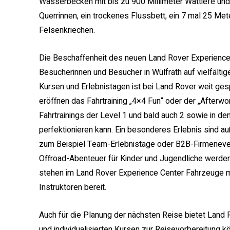
Wasserbecken mit bis zu 900 Millimeter Wattiefe u
Querrinnen, ein trockenes Flussbett, ein 7 mal 25
Felsenkriechen.
Die Beschaffenheit des neuen Land Rover Experience 
Besucherinnen und Besucher in Wülfrath auf vielfälti
Kursen und Erlebnistagen ist bei Land Rover weit ges
eröffnen das Fahrtraining „4×4 Fun“ oder der „Afterw
Fahrtrainings der Level 1 und bald auch 2 sowie in de
perfektionieren kann. Ein besonderes Erlebnis sind 
zum Beispiel Team-Erlebnistage oder B2B-Firmeneve
Offroad-Abenteuer für Kinder und Jugendliche werden im
stehen im Land Rover Experience Center Fahrzeuge mi
Instruktoren bereit.
Auch für die Planung der nächsten Reise bietet Land
und individualisierten Kursen zur Reisevorbereitung 