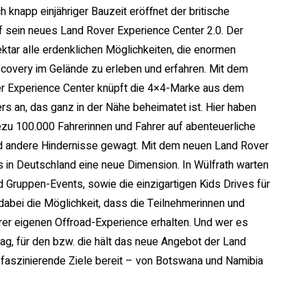
knapp einjähriger Bauzeit eröffnet der britische
rf sein neues Land Rover Experience Center 2.0. Der
ektar alle erdenklichen Möglichkeiten, die enormen
scovery im Gelände zu erleben und erfahren. Mit dem
 Experience Center knüpft die 4×4-Marke aus dem
rs an, das ganz in der Nähe beheimatet ist. Hier haben
ezu 100.000 Fahrerinnen und Fahrer auf abenteuerliche
nd andere Hindernisse gewagt. Mit dem neuen Land Rover
 in Deutschland eine neue Dimension. In Wülfrath warten
d Gruppen-Events, sowie die einzigartigen Kids Drives für
 dabei die Möglichkeit, dass die Teilnehmerinnen und
rer eigenen Offroad-Experience erhalten. Und wer es
ag, für den bzw. die hält das neue Angebot der Land
aszinierende Ziele bereit – von Botswana und Namibia