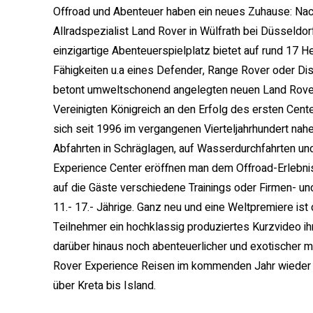
Offroad und Abenteuer haben ein neues Zuhause: Nach 
Allradspezialist Land Rover in Wülfrath bei Düsseldo
einzigartige Abenteuerspielplatz bietet auf rund 17 H
Fähigkeiten u.a eines Defender, Range Rover oder Di
betont umweltschonend angelegten neuen Land Rover
Vereinigten Königreich an den Erfolg des ersten Cente
sich seit 1996 im vergangenen Vierteljahrhundert nah
Abfahrten in Schräglagen, auf Wasserdurchfahrten u
Experience Center eröffnen man dem Offroad-Erlebnis
auf die Gäste verschiedene Trainings oder Firmen- un
11.- 17.- Jährige. Ganz neu und eine Weltpremiere ist
Teilnehmer ein hochklassig produziertes Kurzvideo ih
darüber hinaus noch abenteuerlicher und exotischer m
Rover Experience Reisen im kommenden Jahr wieder f
über Kreta bis Island.