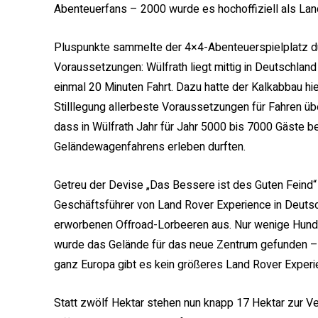
Abenteuerfans – 2000 wurde es hochoffiziell als Land
Pluspunkte sammelte der 4×4-Abenteuerspielplatz d
Voraussetzungen: Wülfrath liegt mittig in Deutschlan
einmal 20 Minuten Fahrt. Dazu hatte der Kalkabbau hie
Stilllegung allerbeste Voraussetzungen für Fahren übe
dass in Wülfrath Jahr für Jahr 5000 bis 7000 Gäste b
Geländewagenfahrens erleben durften.
Getreu der Devise „Das Bessere ist des Guten Feind“
Geschäftsführer von Land Rover Experience in Deutsch
erworbenen Offroad-Lorbeeren aus. Nur wenige Hunde
wurde das Gelände für das neue Zentrum gefunden – no
ganz Europa gibt es kein größeres Land Rover Experie
Statt zwölf Hektar stehen nun knapp 17 Hektar zur Ve