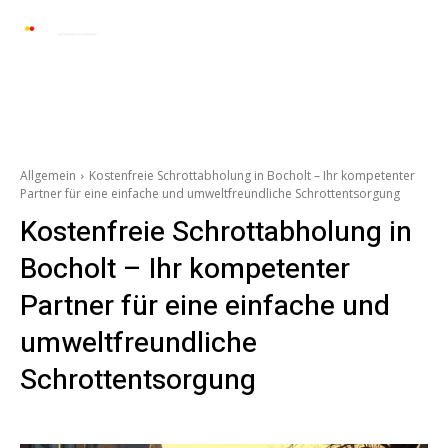
Automarkt News
Allgemein
Auto und 
Allgemein
Kostenfreie Schrottabholung in Bocholt – Ihr kompetenter
Partner für eine einfache und umweltfreundliche Schrottentsorgung
Kostenfreie Schrottabholung in
Bocholt – Ihr kompetenter
Partner für eine einfache und
umweltfreundliche
Schrottentsorgung