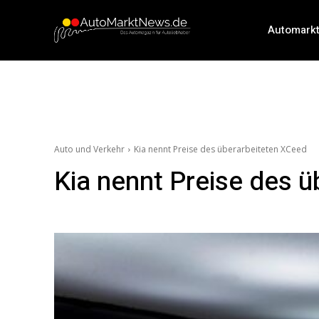
Automark
Auto und Verkehr
Kia nennt Preise des überarbeiteten XCeed
Kia nennt Preise des 