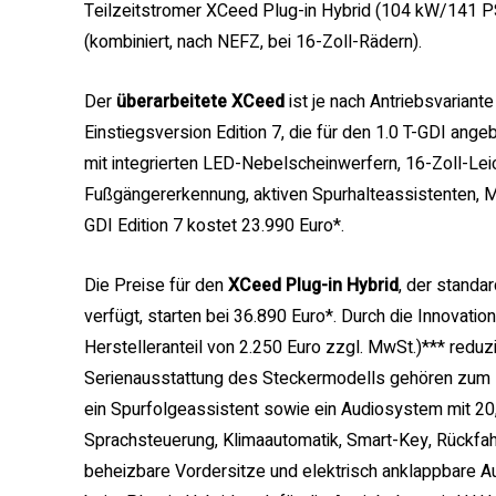
Teilzeitstromer XCeed Plug-in Hybrid (104 kW/141 PS
(kombiniert, nach NEFZ, bei 16-Zoll-Rädern).
Der
überarbeitete XCeed
ist je nach Antriebsvariante
Einstiegsversion Edition 7, die für den 1.0 T-GDI ang
mit integrierten LED-Nebelscheinwerfern, 16-Zoll-Leic
Fußgängererkennung, aktiven Spurhalteassistenten, M
GDI Edition 7 kostet 23.990 Euro*.
Die Preise für den
XCeed Plug-in Hybrid
, der standa
verfügt, starten bei 36.890 Euro*. Durch die Innovatio
Herstelleranteil von 2.250 Euro zzgl. MwSt.)*** reduzi
Serienausstattung des Steckermodells gehören zum B
ein Spurfolgeassistent sowie ein Audiosystem mit 20
Sprachsteuerung, Klimaautomatik, Smart-Key, Rückf
beheizbare Vordersitze und elektrisch anklappbare Au