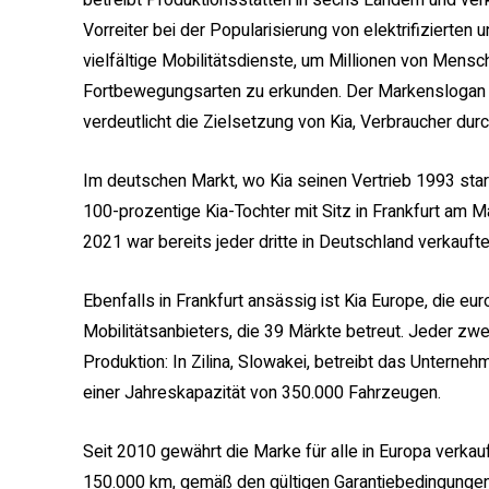
betreibt Produktionsstätten in sechs Ländern und verka
Vorreiter bei der Popularisierung von elektrifizierten
vielfältige Mobilitätsdienste, um Millionen von Mensc
Fortbewegungsarten zu erkunden. Der Markenslogan „M
verdeutlicht die Zielsetzung von Kia, Verbraucher dur
Im deutschen Markt, wo Kia seinen Vertrieb 1993 start
100-prozentige Kia-Tochter mit Sitz in Frankfurt am M
2021 war bereits jeder dritte in Deutschland verkaufte
Ebenfalls in Frankfurt ansässig ist Kia Europe, die e
Mobilitätsanbieters, die 39 Märkte betreut. Jeder zw
Produktion: In Zilina, Slowakei, betreibt das Untern
einer Jahreskapazität von 350.000 Fahrzeugen.
Seit 2010 gewährt die Marke für alle in Europa verka
150.000 km, gemäß den gültigen Garantiebedingungen