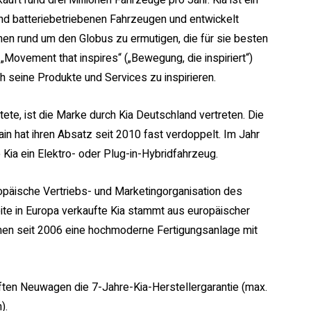
uft rund drei Millionen Fahrzeuge pro Jahr. Kia ist ein
 und batteriebetriebenen Fahrzeugen und entwickelt
hen rund um den Globus zu ermutigen, die für sie besten
ovement that inspires“ („Bewegung, die inspiriert“)
ch seine Produkte und Services zu inspirieren.
ete, ist die Marke durch Kia Deutschland vertreten. Die
ain hat ihren Absatz seit 2010 fast verdoppelt. Im Jahr
 Kia ein Elektro- oder Plug-in-Hybridfahrzeug.
uropäische Vertriebs- und Marketingorganisation des
eite in Europa verkaufte Kia stammt aus europäischer
ehmen seit 2006 eine hochmoderne Fertigungsanlage mit
uften Neuwagen die 7-Jahre-Kia-Herstellergarantie (max.
).