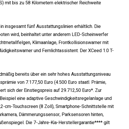
) mit bis zu 58 Kilometern elektrischer Reichweite
 in insgesamt fünf Ausstattungslinien erhältlich. Die
eboten wird, beinhaltet unter anderem LED-Scheinwerfer
htmetallfelgen, Klimaanlage, Frontkollisionswarner mit
üdigkeitswarner und Fernlichtassistent. Der XCeed 1.0 T-
rdmäßig bereits über ein sehr hohes Ausstattungsniveau
nsprämie von 7.177,50 Euro (4.500 Euro staatl. Prämie,
ert sich der Einstiegspreis auf 29.712,50 Euro*. Zur
eispiel eine adaptive Geschwindigkeitsregelanlage und
,2-cm-Touchscreen (8 Zoll), Smartphone-Schnittstelle mit
ahrkamera, Dämmerungssensor, Parksensoren hinten,
ßenspiegel. Die 7-Jahre-Kia-Herstellergarantie**** gilt