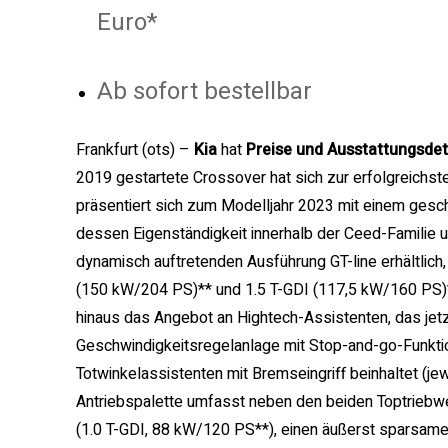
Euro*
Ab sofort bestellbar
Frankfurt (ots) –
Kia
hat
Preise und Ausstattungsdet
2019 gestartete Crossover hat sich zur erfolgreichst
präsentiert sich zum Modelljahr 2023 mit einem gesc
dessen Eigenständigkeit innerhalb der Ceed-Familie u
dynamisch auftretenden Ausführung GT-line erhältlich,
(150 kW/204 PS)** und 1.5 T-GDI (117,5 kW/160 PS)*
hinaus das Angebot an Hightech-Assistenten, das jetz
Geschwindigkeitsregelanlage mit Stop-and-go-Funktio
Totwinkelassistenten mit Bremseingriff beinhaltet (je
Antriebspalette umfasst neben den beiden Toptriebwe
(1.0 T-GDI, 88 kW/120 PS**), einen äußerst sparsam