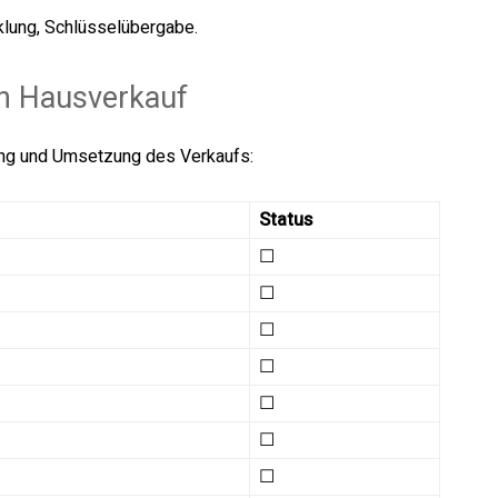
lung, Schlüsselübergabe.
en Hausverkauf
nung und Umsetzung des Verkaufs:
Status
☐
☐
☐
☐
☐
☐
☐