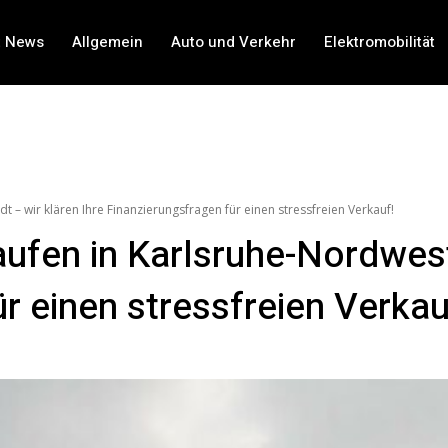
t News
Allgemein
Auto und Verkehr
Elektromobilität
– wir klären Ihre Finanzierungsfragen für einen stressfreien Verkauf!
fen in Karlsruhe-Nordwests
r einen stressfreien Verkau