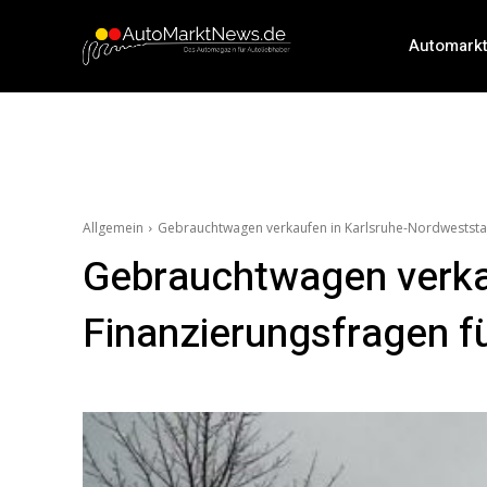
Automark
Allgemein
Gebrauchtwagen verkaufen in Karlsruhe-Nordweststadt 
Gebrauchtwagen verkau
Finanzierungsfragen fü