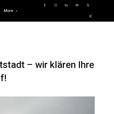
More
tadt – wir klären Ihre
f!