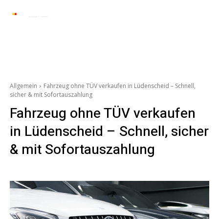
Automarkt News
Allgemein
Auto und 
Allgemein
Fahrzeug ohne TÜV verkaufen in Lüdenscheid – Schnell,
sicher & mit Sofortauszahlung
Fahrzeug ohne TÜV verkaufen
in Lüdenscheid – Schnell, sicher
& mit Sofortauszahlung