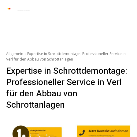
Automarkt News
Allgemein
Auto und 
Allgemein
Expertise in Schrottdemontage: Professioneller Service in
Verl für den Abbau von Schrottanlagen
Expertise in Schrottdemontage:
Professioneller Service in Verl
für den Abbau von
Schrottanlagen