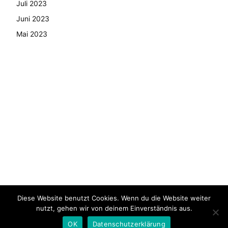
Juli 2023
Juni 2023
Mai 2023
Diese Website benutzt Cookies. Wenn du die Website weiter
© Copyright - 2024 AutoMarktNews.de
nutzt, gehen wir von deinem Einverständnis aus.
AGB
Datenschutzerklärung
FAQ
Kontakt
Impressum
OK
Datenschutzerklärung