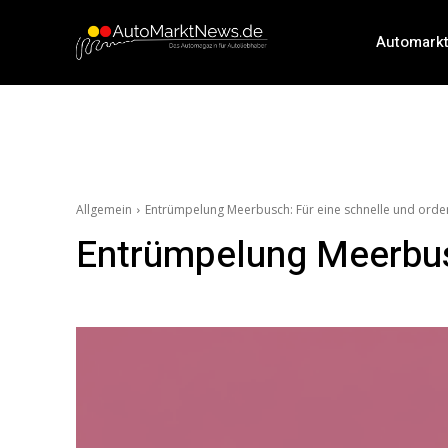
Automark
Allgemein
Entrümpelung Meerbusch: Für eine schnelle und ord
Entrümpelung Meerbus