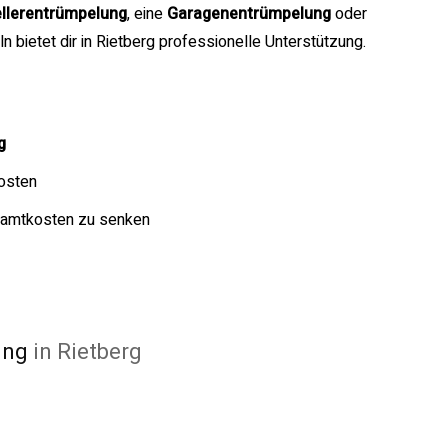
llerentrümpelung
, eine
Garagenentrümpelung
oder
bietet dir in Rietberg professionelle Unterstützung.
g
osten
samtkosten zu senken
ung
in Rietberg