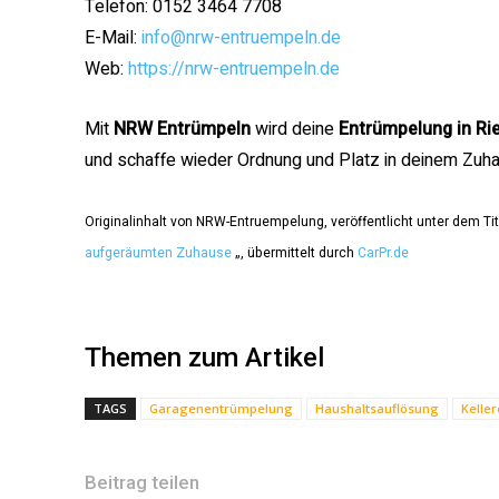
Telefon: 0152 3464 7708
E-Mail:
info@nrw-entruempeln.de
Web:
https://nrw-entruempeln.de
Mit
NRW Entrümpeln
wird deine
Entrümpelung in Ri
und schaffe wieder Ordnung und Platz in deinem Zuh
Originalinhalt von NRW-Entruempelung, veröffentlicht unter dem Tit
aufgeräumten Zuhause
„, übermittelt durch
CarPr.de
Themen zum Artikel
TAGS
Garagenentrümpelung
Haushaltsauflösung
Kelle
Beitrag teilen