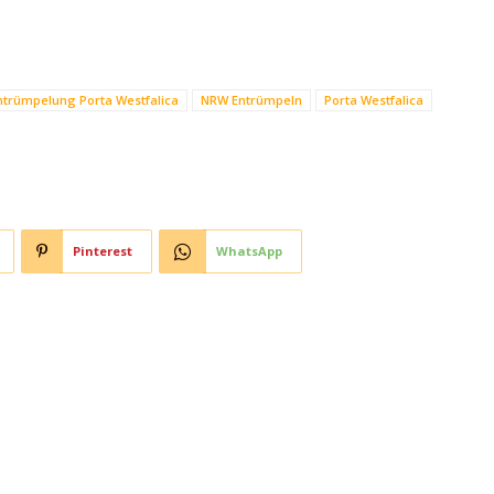
ntrümpelung Porta Westfalica
NRW Entrümpeln
Porta Westfalica
Pinterest
WhatsApp