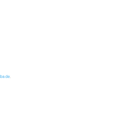
aba.de
.