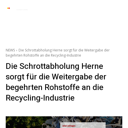
Automarkt News
Allgemein
Auto und 
NEWS
Die Schrottabholung Herne sorgt für die Weitergabe der
begehrten Rohstoffe an die Recycling-Industrie
Die Schrottabholung Herne
sorgt für die Weitergabe der
begehrten Rohstoffe an die
Recycling-Industrie