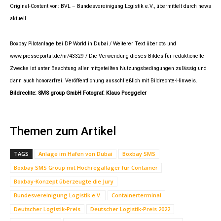
Original-Content von: BVL – Bundesvereinigung Logistik e.V., übermittelt durch news
aktuell
Boxbay Pilotanlage bei DP World in Dubai / Weiterer Text über ots und
www.presseportal.de/nr/43329 / Die Verwendung dieses Bildes für redaktionelle
Zwecke ist unter Beachtung aller mitgeteilten Nutzungsbedingungen zulässig und
dann auch honorarfrei. Veröffentlichung ausschließlich mit Bildrechte-Hinweis.
Bildrechte: SMS group GmbH Fotograf: Klaus Poeggeler
Themen zum Artikel
TAGS
Anlage im Hafen von Dubai
Boxbay SMS
Boxbay SMS Group mit Hochregallager für Container
Boxbay-Konzept überzeugte die Jury
Bundesvereinigung Logistik e.V.
Containerterminal
Deutscher Logistik-Preis
Deutscher Logistik-Preis 2022