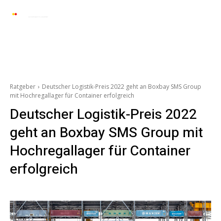
Automarkt News
Allgemein
Auto und 
Ratgeber
Deutscher Logistik-Preis 2022 geht an Boxbay SMS Group
mit Hochregallager für Container erfolgreich
Deutscher Logistik-Preis 2022
geht an Boxbay SMS Group mit
Hochregallager für Container
erfolgreich