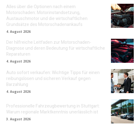
Alles über die Optionen nach einem
Motorschaden: Motorinstandsetzung,
Austauschmotor und die wirtschaftlichen
Grundsätze des Motorschadenankaufs
4. August 2026
Der hilfreiche Leitfaden zur Motorschaden-
Diagnose und deren Bedeutung für wirtschaftliche
Reparaturen
4. August 2026
Auto sofort verkaufen: Wichtige Tipps für einen
reibungslosen und sicheren Verkauf gegen
Barzahlung
4. August 2026
Professionelle Fahrzeugbewertung in Stuttgart:
Warum regionale Marktkenntnis unerlässlich ist
3. August 2026