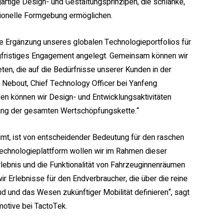
artige Design- und Gestaltungsprinzipen, die schlanke,
ionelle Formgebung ermöglichen.
de Ergänzung unseres globalen Technologieportfolios für
ngfristiges Engagement angelegt. Gemeinsam können wir
ten, die auf die Bedürfnisse unserer Kunden in der
ck Nebout, Chief Technology Officer bei Yanfeng
n können wir Design- und Entwicklungsaktivitäten
lang der gesamten Wertschöpfungskette.“
immt, ist von entscheidender Bedeutung für den raschen
Technologieplattform wollen wir im Rahmen dieser
rlebnis und die Funktionalität von Fahrzeuginnenräumen
r Erlebnisse für den Endverbraucher, die über die reine
d und das Wesen zukünftiger Mobilität definieren“, sagt
motive bei TactoTek.