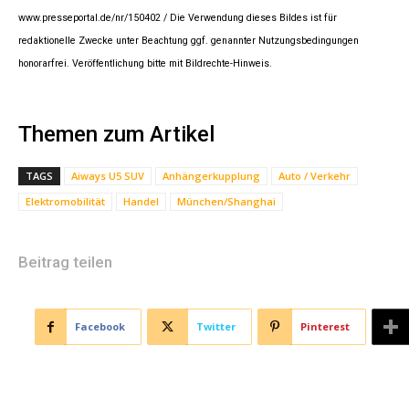
www.presseportal.de/nr/150402 / Die Verwendung dieses Bildes ist für
redaktionelle Zwecke unter Beachtung ggf. genannter Nutzungsbedingungen
honorarfrei. Veröffentlichung bitte mit Bildrechte-Hinweis.
Themen zum Artikel
TAGS
Aiways U5 SUV
Anhängerkupplung
Auto / Verkehr
Elektromobilität
Handel
München/Shanghai
Beitrag teilen
Facebook
Twitter
Pinterest