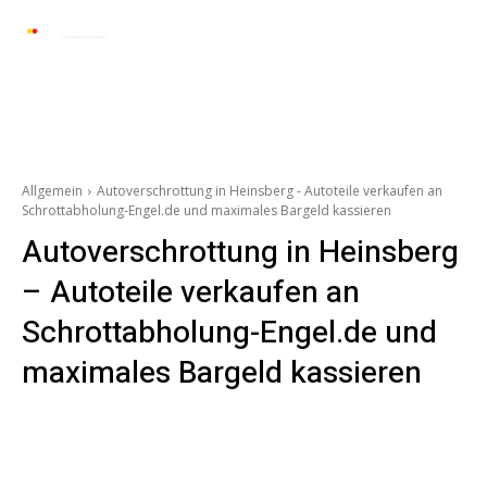
Automarkt News
Allgemein
Auto und 
Allgemein
Autoverschrottung in Heinsberg - Autoteile verkaufen an
Schrottabholung-Engel.de und maximales Bargeld kassieren
Autoverschrottung in Heinsberg
– Autoteile verkaufen an
Schrottabholung-Engel.de und
maximales Bargeld kassieren