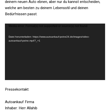
deinem neuen Auto ebnen, aber nur du kannst entscheiden,
welche am besten zu deinem Lebensstil und deinen
Bedürfnissen passt.
V
Media error: Format(s) not supported or source(s) not found
i
Datei herunterladen: https://www.autoankauf-peine24.de/images/video-
d
autoankauf-peine.mp4?_=1
e
o
-
P
l
a
y
e
Pressekontakt:
r
Autoankauf Firma
Inhaber: Herr Allahib