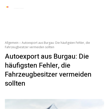
Automarkt News
Allgemein
Auto und 
Allgemein
Autoexport aus Burgau: Die häufigsten Fehler, die
Fahrzeugbesitzer vermeiden sollten
Autoexport aus Burgau: Die
häufigsten Fehler, die
Fahrzeugbesitzer vermeiden
sollten