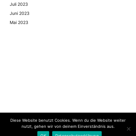
Juli 2023
Juni 2023
Mai 2023
Diese Website benutzt Cookies. Wenn du die Website weiter
© Copyright - 2024 AutoMarktNews.de
nutzt, gehen wir von deinem Einverständnis aus.
AGB
Datenschutzerklärung
FAQ
Kontakt
Impressum
OK
Datenschutzerklärung