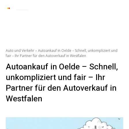
Automarkt News
Allgemein
Auto und 
Auto und Verkehr
Autoankauf in Oelde – Schnell, unkompliziert und
fair – Ihr Partner für den Autoverkauf in Westfalen
Autoankauf in Oelde – Schnell,
unkompliziert und fair – Ihr
Partner für den Autoverkauf in
Westfalen