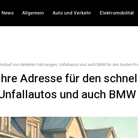
t News
Allgemein
Auto und Verkehr
Elektromobilität
 Verkauf von defekten Fahrzeugen, Unfallautos und auch BMW für den besten Pr
Ihre Adresse für den schnel
Unfallautos und auch BMW 