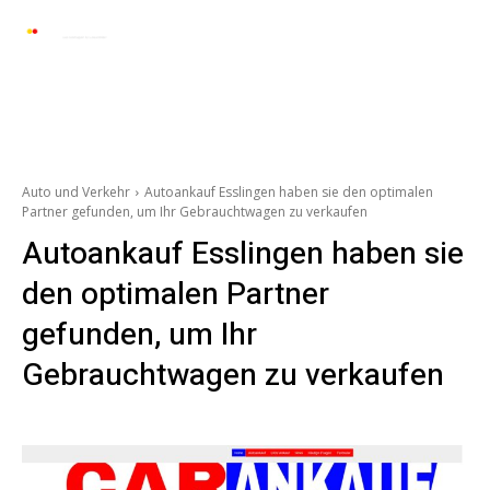
Automarkt News
Allgemein
Auto und 
Auto und Verkehr
Autoankauf Esslingen haben sie den optimalen
Partner gefunden, um Ihr Gebrauchtwagen zu verkaufen
Autoankauf Esslingen haben sie
den optimalen Partner
gefunden, um Ihr
Gebrauchtwagen zu verkaufen