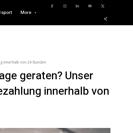
rsport
More
ng innerhalb von 24 Stunden
lage geraten? Unser
ezahlung innerhalb von