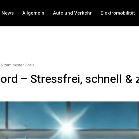
t News
Allgemein
Auto und Verkehr
Elektromobilität
l & zum besten Preis
ord – Stressfrei, schnell &