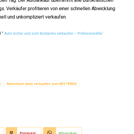
ben Tag. Der Autoankauf übernimmt alle bürokratischen
. Verkäufer profitieren von einer schnellen Abwicklung
ll und unkompliziert verkaufen.
l “
Auto sicher und zum Bestpreis verkaufen – Professioneller
m
Mannheim Auto verkaufen zum BESTPREIS
Pinterest
WhatsApp