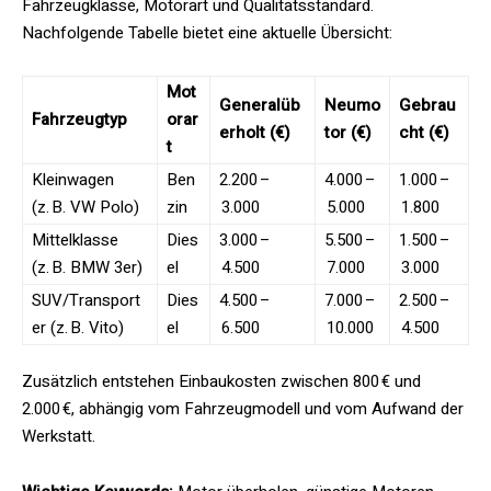
Fahrzeugklasse, Motorart und Qualitätsstandard.
Nachfolgende Tabelle bietet eine aktuelle Übersicht:
Mot
Generalüb
Neumo
Gebrau
Fahrzeugtyp
orar
erholt (€)
tor (€)
cht (€)
t
Kleinwagen
Ben
2.200 –
4.000 –
1.000 –
(z. B. VW Polo)
zin
3.000
5.000
1.800
Mittelklasse
Dies
3.000 –
5.500 –
1.500 –
(z. B. BMW 3er)
el
4.500
7.000
3.000
SUV/Transport
Dies
4.500 –
7.000 –
2.500 –
er (z. B. Vito)
el
6.500
10.000
4.500
Zusätzlich entstehen Einbaukosten zwischen 800 € und
2.000 €, abhängig vom Fahrzeugmodell und vom Aufwand der
Werkstatt.