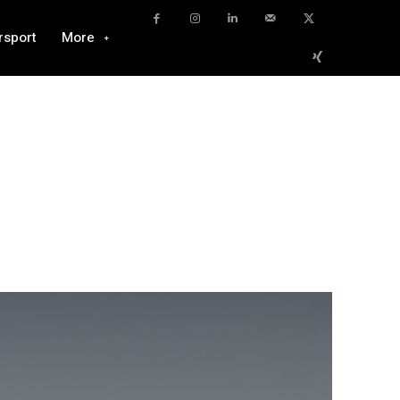
rsport
More