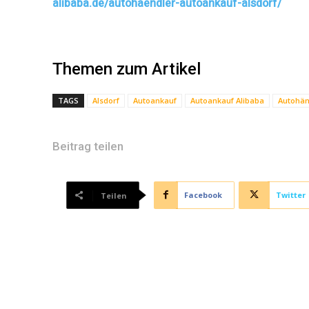
alibaba.de/autohaendler-autoankauf-alsdorf/
Themen zum Artikel
TAGS
Alsdorf
Autoankauf
Autoankauf Alibaba
Autohän
Beitrag teilen
Facebook
Twitter
Teilen